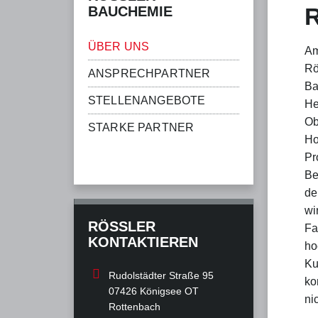
AUCHEMIE
ÜBER UNS
Am
Rö
ANSPRECHPARTNER
Ba
STELLENANGEBOTE
He
Ob
STARKE PARTNER
Ho
Pr
Be
de
wi
RÖSSLER K
Fa
ONTAKTIEREN
ho
Ku
Rudolstädter Straße 95
ko
07426 Königsee OT
ni
Rottenbach